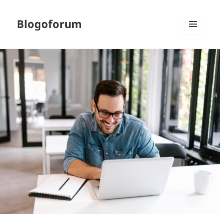
Blogoforum
MENU
I
WIDGETY