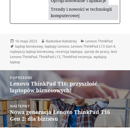
Oprogramowanie i aplikacje
Trendy i nowości w technologii
komputerowej
Data
Autor
Kategorie
16 maja 2023
Radosław Kołodziej
Lenovo ThinkPad
publikacji
Tagi
laptop biznesowy
,
laptopy Lenovo
,
Lenovo ThinkPad L13 Gen 4
,
najlepszy laptop biznesowy
,
recenzja laptopa
,
sprzęt do pracy
,
test
Lenovo ThinkPad
,
ThinkPad L13
,
ThinkPad recenzja
,
wydajny
laptop
Nawigacja
POPRZEDNI
wpisu
Lenovo ThinkPad T16: przyszłość
Poprzedni
laptopów biznesowych!
wpis:
NASTĘPNY
Nowa generacja Lenovo ThinkPad T16
Następny
Gen 2: dla biznesu
wpis: